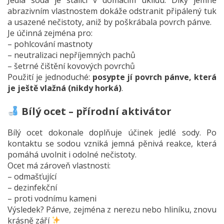
abrazivním vlastnostem dokáže odstranit připálený tuk
a usazené nečistoty, aniž by poškrábala povrch pánve.
Je účinná zejména pro:
– pohlcování mastnoty
– neutralizaci nepříjemných pachů
– šetrné čištění kovových povrchů
Použití je jednoduché:
posypte jí povrch pánve, která
je ještě vlažná (nikdy horká)
.
Bílý ocet – přírodní aktivátor
Bílý ocet dokonale doplňuje účinek jedlé sody. Po
kontaktu se sodou vzniká jemná pěnivá reakce, která
pomáhá uvolnit i odolné nečistoty.
Ocet má zároveň vlastnosti:
– odmašťující
– dezinfekční
– proti vodnímu kameni
Výsledek? Pánve, zejména z nerezu nebo hliníku, znovu
krásně září