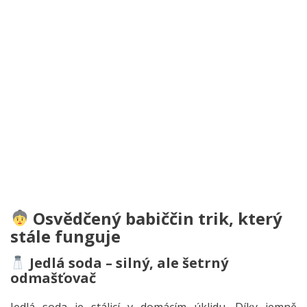
Osvědčený babiččin trik, který
stále funguje
Jedlá soda – silný, ale šetrný
odmašťovač
Jedlá soda je stálicí v domácím úklidu. Díky jemně