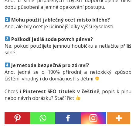
Ano, u silně připálených zbytků doporučujeme delší
dobu působení a jemné opakování postupu.
Mohu použít jablečný ocet místo bílého?
Ano, ale bílý ocet je účinnější díky vyšší kyselosti.
Poškodí jedlá soda povrch pánve?
Ne, pokud použijete jemnou houbičku a netlačíte příliš
silně.
Je metoda bezpečná pro zdraví?
Ano, jedná se o 100% přírodní a netoxický způsob
čištění, vhodný i do domácností s dětmi
Chceš i
Pinterest SEO titulek v češtině
, popis k pinu
nebo návrh obrázku? Stačí říct