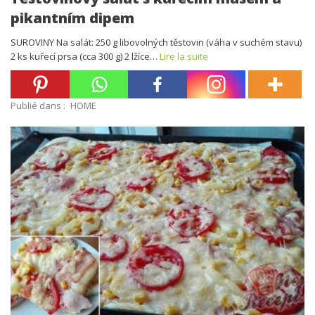
pikantním dipem
SUROVINY Na salát: 250 g libovolných těstovin (váha v suchém stavu)
2 ks kuřecí prsa (cca 300 g) 2 lžíce…
Lire la suite
Publié dans :
HOME