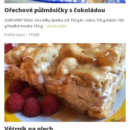
Ořechové půlměsíčky s čokoládou
SUROVINY Těsto: 4 ks bílky špetka sůl 150 g kr. cukru 150 g máslo 100
g hladká mouka 150 g…
Lire la suite
Publié dans :
HOME
Větrník na plech