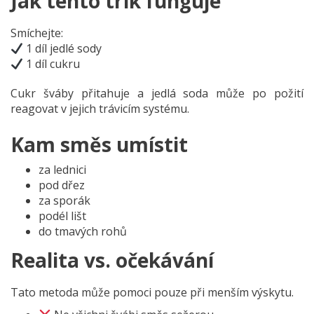
Jak tento trik funguje
Smíchejte:
1 díl jedlé sody
1 díl cukru
Cukr šváby přitahuje a jedlá soda může po požití
reagovat v jejich trávicím systému.
Kam směs umístit
za lednici
pod dřez
za sporák
podél lišt
do tmavých rohů
Realita vs. očekávání
Tato metoda může pomoci pouze při menším výskytu.