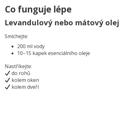
Co funguje lépe
Levandulový nebo mátový olej
Smíchejte:
200 ml vody
10–15 kapek esenciálního oleje
Nastříkejte:
do rohů
kolem oken
kolem dveří