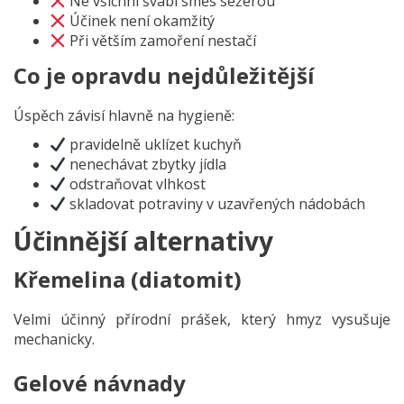
Ne všichni švábi směs sežerou
Účinek není okamžitý
Při větším zamoření nestačí
Co je opravdu nejdůležitější
Úspěch závisí hlavně na hygieně:
pravidelně uklízet kuchyň
nenechávat zbytky jídla
odstraňovat vlhkost
skladovat potraviny v uzavřených nádobách
Účinnější alternativy
Křemelina (diatomit)
Velmi účinný přírodní prášek, který hmyz vysušuje
mechanicky.
Gelové návnady