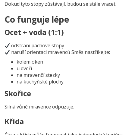
Dokud tyto stopy zůstávají, budou se stále vracet.
Co funguje lépe
Ocet + voda (1:1)
odstraní pachové stopy
naruší orientaci mravenců
Směs nastříkejte:
kolem oken
u dveří
na mravenčí stezky
na kuchyňské plochy
Skořice
Silná vůně mravence odpuzuje.
Křída
Čára z křídy může fungovat jako jednoduchá bariéra.