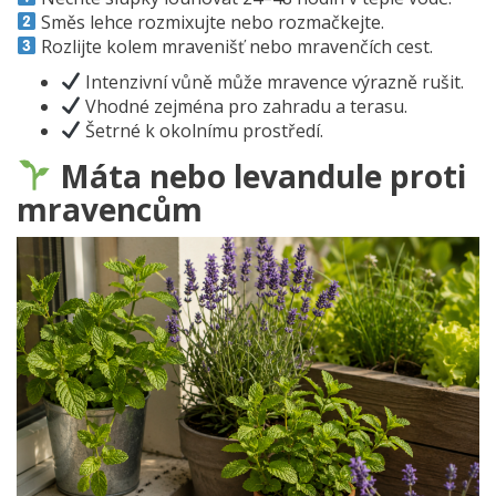
Směs lehce rozmixujte nebo rozmačkejte.
Rozlijte kolem mravenišť nebo mravenčích cest.
Intenzivní vůně může mravence výrazně rušit.
Vhodné zejména pro zahradu a terasu.
Šetrné k okolnímu prostředí.
Máta nebo levandule proti
mravencům