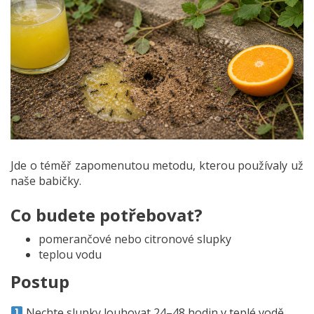
Jde o téměř zapomenutou metodu, kterou používaly už
naše babičky.
Co budete potřebovat?
pomerančové nebo citronové slupky
teplou vodu
Postup
Nechte slupky louhovat 24–48 hodin v teplé vodě.