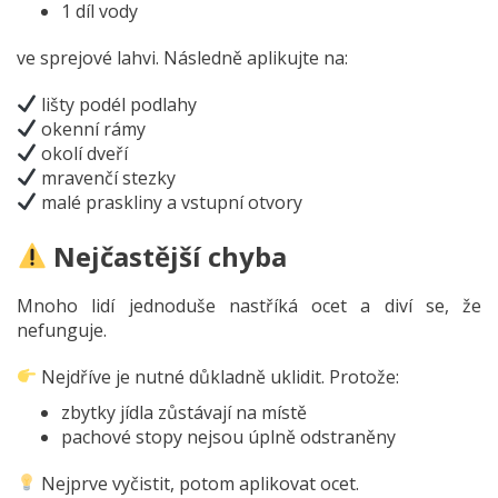
1 díl vody
ve sprejové lahvi.
Následně aplikujte na:
lišty podél podlahy
okenní rámy
okolí dveří
mravenčí stezky
malé praskliny a vstupní otvory
Nejčastější chyba
Mnoho lidí jednoduše nastříká ocet a diví se, že
nefunguje.
Nejdříve je nutné důkladně uklidit.
Protože:
zbytky jídla zůstávají na místě
pachové stopy nejsou úplně odstraněny
Nejprve vyčistit, potom aplikovat ocet.