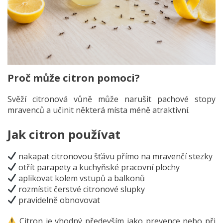
Proč může citron pomoci?
Svěží citronová vůně může narušit pachové stopy
mravenců a učinit některá místa méně atraktivní.
Jak citron používat
nakapat citronovou šťávu přímo na mravenčí stezky
otřít parapety a kuchyňské pracovní plochy
aplikovat kolem vstupů a balkonů
rozmístit čerstvé citronové slupky
pravidelně obnovovat
Citron je vhodný především jako prevence nebo při