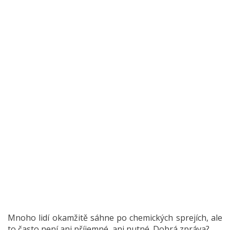
Mnoho lidí okamžitě sáhne po chemických sprejích, ale
to často není ani příjemné, ani nutné. Dobrá zpráva?