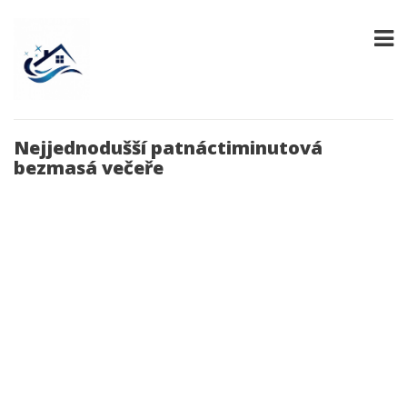
Nejjednodušší patnáctiminutová
bezmasá večeře