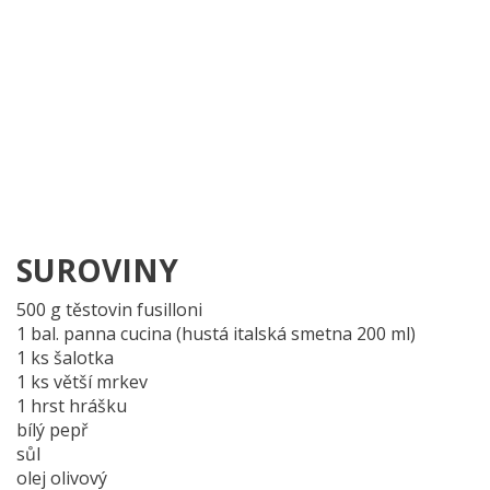
SUROVINY
500 g
těstovin fusilloni
1 bal.
panna cucina (hustá italská smetna 200 ml)
1 ks
šalotka
1 ks
větší mrkev
1 hrst
hrášku
bílý pepř
sůl
olej olivový